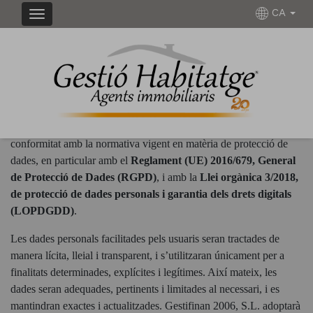
CA
POLÍTICA DE PRIVACITAT I PROTECCIÓ DE DADES
Gestifinan 2006, S.L.
informa que tracta les dades personals de
conformitat amb la normativa vigent en matèria de protecció de
dades, en particular amb el
Reglament (UE) 2016/679, General
de Protecció de Dades (RGPD)
, i amb la
Llei orgànica 3/2018,
de protecció de dades personals i garantia dels drets digitals
(LOPDGDD)
.
Les dades personals facilitades pels usuaris seran tractades de
manera lícita, lleial i transparent, i s’utilitzaran únicament per a
finalitats determinades, explícites i legítimes. Així mateix, les
dades seran adequades, pertinents i limitades al necessari, i es
mantindran exactes i actualitzades. Gestifinan 2006, S.L. adoptarà