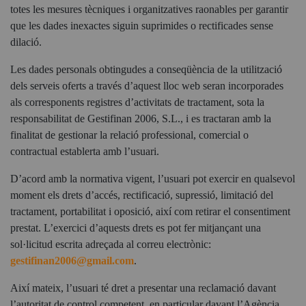
totes les mesures tècniques i organitzatives raonables per garantir
que les dades inexactes siguin suprimides o rectificades sense
dilació.
Les dades personals obtingudes a conseqüència de la utilització
dels serveis oferts a través d’aquest lloc web seran incorporades
als corresponents registres d’activitats de tractament, sota la
responsabilitat de Gestifinan 2006, S.L., i es tractaran amb la
finalitat de gestionar la relació professional, comercial o
contractual establerta amb l’usuari.
D’acord amb la normativa vigent, l’usuari pot exercir en qualsevol
moment els drets d’accés, rectificació, supressió, limitació del
tractament, portabilitat i oposició, així com retirar el consentiment
prestat. L’exercici d’aquests drets es pot fer mitjançant una
sol·licitud escrita adreçada al correu electrònic:
gestifinan2006@gmail.com
.
Així mateix, l’usuari té dret a presentar una reclamació davant
l’autoritat de control competent, en particular davant l’Agència