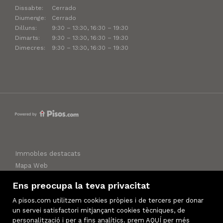
Dissabte:
Cerrado
Diumenge:
Cerrado
Dilluns:
9:30 – 13:30, 16:30 – 19:30
Dimarts:
9:30 – 13:30, 16:30 – 19:30
Dimecres:
9:30 – 13:30, 16:30 – 19:30
Immobles destacats
Mapa Web
Avís legal
Ens preocupa la teva privacitat
Preferits
A pisos.com utilitzem cookies pròpies i de tercers per donar
Política de cookies
un servei satisfactori mitjançant cookies tècniques, de
personalització i per a fins analítics. prem
AQUÍ
per més