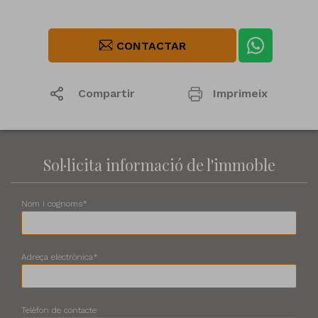
CONTACTAR
Compartir
Imprimeix
1
/3
Sol·licita informació de l'immoble
Nom i cognoms*
Adreça electrònica*
Telèfon de contacte