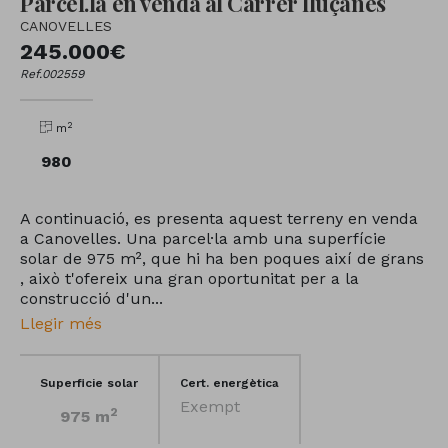
Parcel.la en venda al Carrer lluçanes
CANOVELLES
245.000€
Ref.002559
2
m
980
A continuació, es presenta aquest terreny en venda
a Canovelles. Una parcel·la amb una superfície
solar de 975 m², que hi ha ben poques així de grans
, això t'ofereix una gran oportunitat per a la
construcció d'un...
Llegir més
Superficie solar
Cert. energètica
Exempt
2
975 m