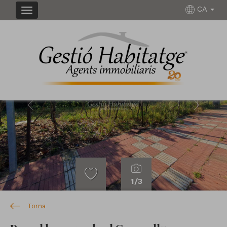
CA
Previous
Next
1
/3
Torna